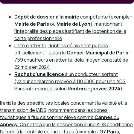
Dépôt de dossier à la mairie
compétente (exemple :
Mairie de Paris
ou
Mairie de Lyon
), mentionnant
l’intégralité des pièces justifiant de l’obtention de la
carte professionnelle
Liste d’attente, dont les délais sont publiés
officiellement – selon le
Conseil Municipal de Paris
:
759 chauffeurs en attente, délai moyen constaté de
22 mois en 2024
Rachat d’une licence
à un conducteur sortant
(valeur de marché relevée à
110 000€ pour une ADS
Paris intra-muros, selon
Reuters – janvier 2024
)
Il existe des spécificités locales concernant la validité et la
transmission de l’ADS, notamment dans les zones
touristiques à flux saisonnier élevé comme
Cannes
ou
Annecy
. On notera que la possession d’une ADS conditionne
l’accès à la centrale de radio-taxis (exemple :
G7 Paris
,