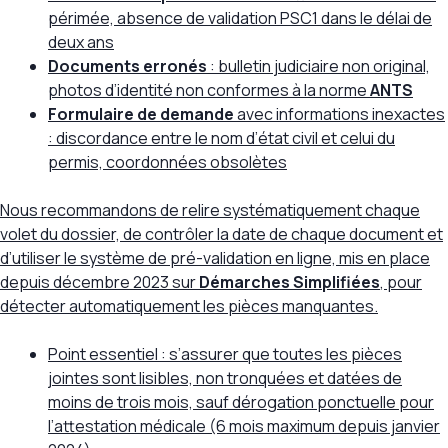
périmée, absence de validation PSC1 dans le délai de
deux ans
Documents erronés
: bulletin judiciaire non original,
photos d’identité non conformes à la norme
ANTS
Formulaire de demande
avec informations inexactes
: discordance entre le nom d’état civil et celui du
permis, coordonnées obsolètes
Nous recommandons de relire systématiquement chaque
volet du dossier, de contrôler la date de chaque document et
d’utiliser le système de pré-validation en ligne, mis en place
depuis
décembre 2023
sur
Démarches Simplifiées
, pour
détecter automatiquement les pièces manquantes.
Point essentiel : s’assurer que toutes les pièces
jointes sont lisibles, non tronquées et datées de
moins de trois mois, sauf dérogation ponctuelle pour
l’attestation médicale (6 mois maximum depuis janvier