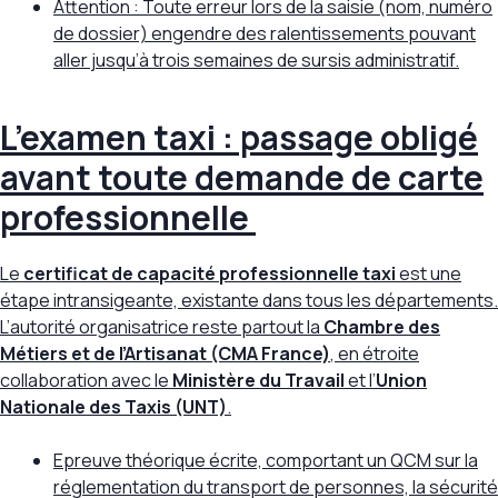
Attention : Toute erreur lors de la saisie (nom, numéro
de dossier) engendre des ralentissements pouvant
aller jusqu’à trois semaines de sursis administratif.
L’examen taxi : passage obligé
avant toute demande de carte
professionnelle
Le
certificat de capacité professionnelle taxi
est une
étape intransigeante,
existante dans tous les départements
.
L’autorité organisatrice reste partout la
Chambre des
Métiers et de l’Artisanat (CMA France)
, en étroite
collaboration avec le
Ministère du Travail
et l’
Union
Nationale des Taxis (UNT)
.
Epreuve théorique écrite, comportant un QCM sur la
réglementation du transport de personnes, la sécurité