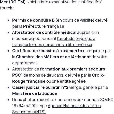
Mer (DGITM)
, voici la liste exhaustive des justificatifs à
fournir :
Permis de conduire B
(
en cours de validité
) délivré
par la
Préfecture
française
Attestation de contrôle médical
auprès d’un
médecin agréé, validant
l’aptitude physique à
transporter des personnes à titre onéreux
Certificat de réussite à l’examen taxi
, organisé par
la
Chambre des Métiers et de l’Artisanat
de votre
département
Attestation de
formation aux premiers secours
PSC1
de moins de deux ans, délivrée par la
Croix-
Rouge française
ou une entité agréée
Casier judiciaire bulletin n°2
vierge, généré par le
Ministère de la Justice
Deux photos d’identité conformes aux normes ISO/IEC
19794-5:2011, type
Agence Nationale des Titres
Sécurisés (ANTS)