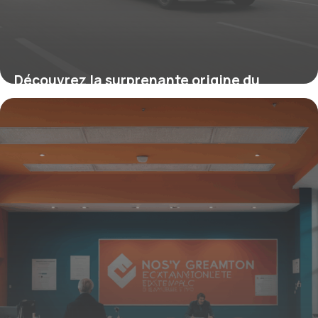
Découvrez la surprenante origine du
certificat de capacité qui révolutionne
aujourd’hui la sécurité routière et l’avenir
du transport professionnel
9 octobre 2025