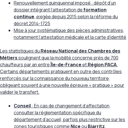
Renouvellement quinquennal imposé : dépôt d’un
dossier intégrant l’attestation de
formation
continue
, exigée depuis
2015 selon la réforme du
décret 2014-1725
Mise à jour systématique des pièces administratives,
notamment l’attestation médicale et la carte d’identité
Les statistiques du
Réseau National des Chambres des
Métiers
soulignent que la mobilité concerne
près de 700
chauffeurs par an
entre
Île-de-France
et
Région PACA
.
Certains départements pratiquent en outre des contrôles
renforcés sur la connaissance du nouveau territoire,
obligeant souvent à une nouvelle épreuve « pratique » pour
valider le transfert.
Conseil
: En cas de changement d’affectation,
consulter la réglementation spécifique du
département d’accueil, parfois plus restrictive sur les
zones touristiques comme
Nice
ou
Biarritz
.