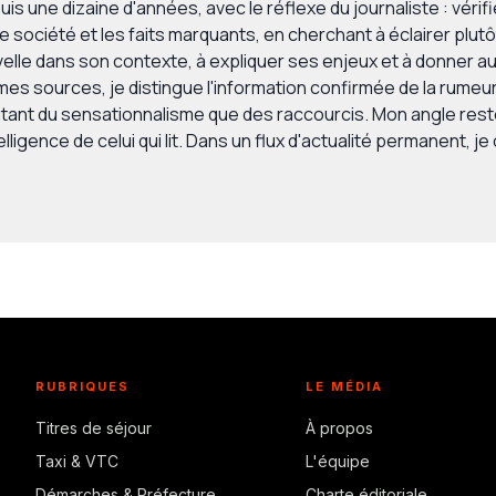
puis une dizaine d'années, avec le réflexe du journaliste : vérif
 société et les faits marquants, en cherchant à éclairer plutôt
lle dans son contexte, à expliquer ses enjeux et à donner au 
 sources, je distingue l'information confirmée de la rumeur 
ant du sensationnalisme que des raccourcis. Mon angle reste 
lligence de celui qui lit. Dans un flux d'actualité permanent, je 
RUBRIQUES
LE MÉDIA
Titres de séjour
À propos
Taxi & VTC
L'équipe
Démarches & Préfecture
Charte éditoriale