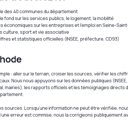
ocale des 40 communes du département
 fond sur les services publics, le logement, la mobilité
 économiques sur les entreprises et l’emploi en Seine-Sain
 culture, sport et vie associative
iffres et statistiques officielles (INSEE, préfecture, CD93)
thode
le : aller sur le terrain, croiser les sources, vérifier les chiff
ocaux. Nous nous appuyons sur les données publiques (INSEE,
, mairies), les rapports officiels et les témoignages directs d
épartement.
es sources. Lorsqu’une information ne peut être vérifiée, nous
u’une erreur est commise, nous la corrigeons publiquement a