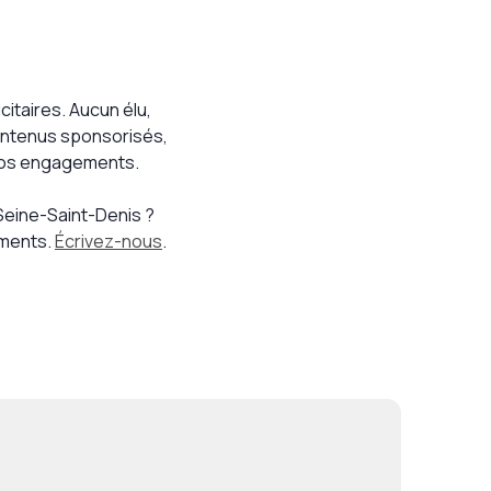
itaires. Aucun élu,
 contenus sponsorisés,
nos engagements.
 Seine-Saint-Denis ?
ements.
Écrivez-nous
.