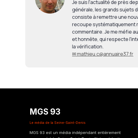
Je suis l'actualité de près de
générale, les grands sujets de
consiste à remettre une nouve
recoupe systématiquement mes
commentaire. Je me méfie aut
et honnête, qui respecte l'inte
la vérification.
✉ mathieu.c@annuaire37.fr
MGS 93
Le média de la Seine-Saint-Denis
MGS 93 est un média indépendant entièrement