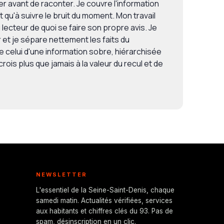
ier avant de raconter. Je couvre l'information
 qu'à suivre le bruit du moment. Mon travail
lecteur de quoi se faire son propre avis. Je
et je sépare nettement les faits du
celui d'une information sobre, hiérarchisée
crois plus que jamais à la valeur du recul et de
NEWSLETTER
L'essentiel de la Seine-Saint-Denis, chaque
samedi matin. Actualités vérifiées, services
aux habitants et chiffres clés du 93. Pas de
spam, désinscription en un clic.