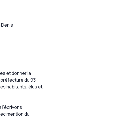
t-Denis
res et donner la
 préfecture du 93,
es habitants, élus et
 l’écrivons
vec mention du