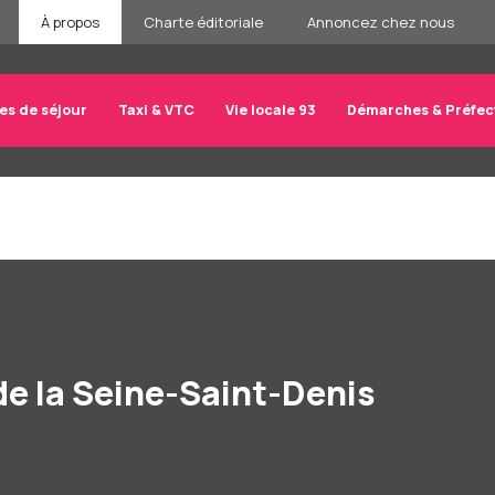
À propos
Charte éditoriale
Annoncez chez nous
res de séjour
Taxi & VTC
Vie locale 93
Démarches & Préfec
e la Seine-Saint-Denis