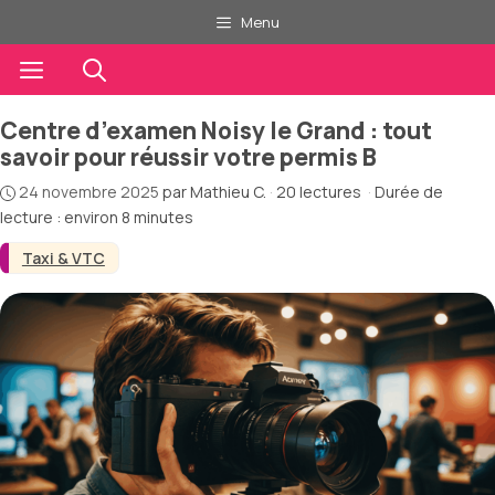
Aller
Menu
au
contenu
Menu
Centre d’examen Noisy le Grand : tout
savoir pour réussir votre permis B
24 novembre 2025
par
Mathieu C.
·
20 lectures
·
Durée de
lecture : environ 8 minutes
Taxi & VTC