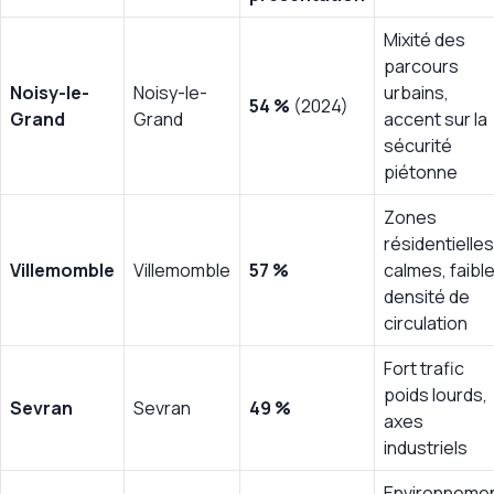
Mixité des
parcours
Noisy-le-
Noisy-le-
urbains,
54 %
(2024)
Grand
Grand
accent sur la
sécurité
piétonne
Zones
résidentielles
Villemomble
Villemomble
57 %
calmes, faibl
densité de
circulation
Fort trafic
poids lourds,
Sevran
Sevran
49 %
axes
industriels
Environneme