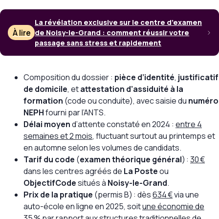
La révélation exclusive sur le centre d’examen
À lire
de Noisy-le-Grand : comment réussir votre
passage sans stress et rapidement
Composition du dossier :
pièce d’identité
,
justificatif
de domicile
, et
attestation d’assiduité à la
formation
(code ou conduite), avec saisie du
numéro
NEPH
fourni par l’ANTS.
Délai moyen
d’attente constaté en 2024 :
entre 4
semaines et 2 mois
, fluctuant surtout au printemps et
en automne selon les volumes de candidats.
Tarif du code
(
examen théorique général
) :
30 €
dans les centres agréés de
La Poste
ou
ObjectifCode
situés à
Noisy-le-Grand
.
Prix de la pratique
(permis B) : dès
634 €
via une
auto-école en ligne en 2025, soit
une économie de
35 % par rapport aux structures traditionnelles de