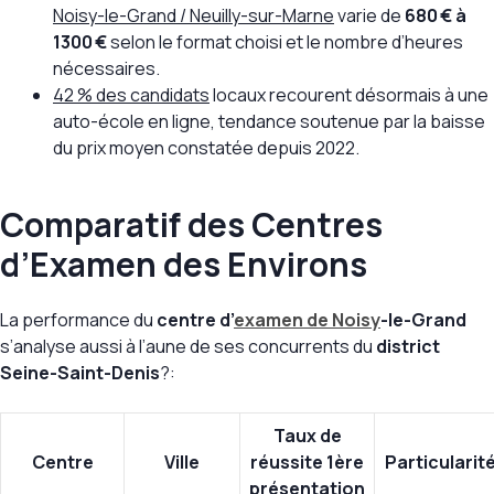
Noisy-le-Grand / Neuilly-sur-Marne
varie de
680 € à
1300 €
selon le format choisi et le nombre d’heures
nécessaires.
42 % des candidats
locaux recourent désormais à une
auto-école en ligne, tendance soutenue par la baisse
du prix moyen constatée depuis 2022.
Comparatif des Centres
d’Examen des Environs
La performance du
centre d’
examen de Noisy
-le-Grand
s’analyse aussi à l’aune de ses concurrents du
district
Seine-Saint-Denis
?:
Taux de
Centre
Ville
réussite 1ère
Particularit
présentation