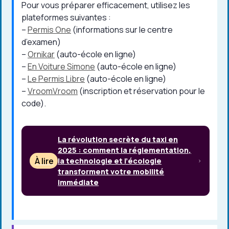
Pour vous préparer efficacement, utilisez les
plateformes suivantes :
–
Permis One
(informations sur le centre
d’examen)
–
Ornikar
(auto-école en ligne)
–
En Voiture Simone
(auto-école en ligne)
–
Le Permis Libre
(auto-école en ligne)
–
VroomVroom
(inscription et réservation pour le
code).
La révolution secrète du taxi en
2025 : comment la réglementation,
À lire
la technologie et l’écologie
transforment votre mobilité
immédiate