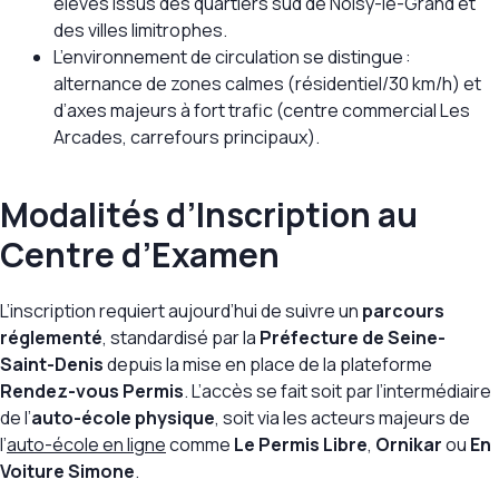
élèves issus des quartiers sud de Noisy-le-Grand et
des villes limitrophes.
L’environnement de circulation se distingue :
alternance de zones calmes (résidentiel/30 km/h) et
d’axes majeurs à fort trafic (centre commercial Les
Arcades, carrefours principaux).
Modalités d’Inscription au
Centre d’Examen
L’inscription requiert aujourd’hui de suivre un
parcours
réglementé
, standardisé par la
Préfecture de Seine-
Saint-Denis
depuis la mise en place de la plateforme
Rendez-vous Permis
. L’accès se fait soit par l’intermédiaire
de l’
auto-école physique
, soit via les acteurs majeurs de
l’
auto-école en ligne
comme
Le Permis Libre
,
Ornikar
ou
En
Voiture Simone
.