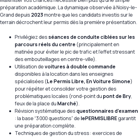
Maximiser vos chances nécessite bien plus qu’une simple
préparation académique. La dynamique observée à Noisy-le-
Grand depuis
2023
montre que les candidats investis sur le
terrain décrochent leur permis dès la première présentation.
Privilégiez des
séances de conduite ciblées sur les
parcours réels du centre
(principalement en
matinée pour éviter le pic de trafic et l’effet stressant
des embouteillages en centre-ville).
Utilisation de
voitures à double commande
disponibles à la location dans les enseignes
spécialisées (
Le Permis Libre, En Voiture Simone
)
pour répéter et consolider votre gestion des
problématiques locales (rond-point du
pont de Bry
,
feux de la place du
Marché
).
Révision systématique des
questionnaires d’examen
: la base “3 000 questions” de
lePERMISLIBRE
garantit
une préparation complète.
Techniques de gestion du stress : exercices de