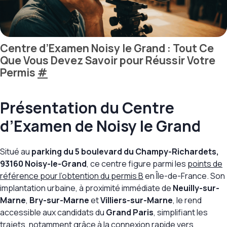
Centre d’Examen Noisy le Grand : Tout Ce
Que Vous Devez Savoir pour Réussir Votre
Permis
#
Présentation du Centre
d’Examen de Noisy le Grand
Situé au
parking du 5 boulevard du Champy-Richardets,
93160 Noisy-le-Grand
, ce centre figure parmi les
points de
référence pour l’obtention du permis B
en Île-de-France. Son
implantation urbaine, à proximité immédiate de
Neuilly-sur-
Marne
,
Bry-sur-Marne
et
Villiers-sur-Marne
, le rend
accessible aux candidats du
Grand Paris
, simplifiant les
trajets, notamment grâce à la connexion rapide vers