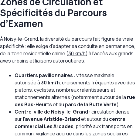
Zones de Circulation et
Spécificités du Parcours
d’Examen
À Noisy-le-Grand, la diversité du parcours fait figure de vraie
spécificité : elle exige d’adapter sa conduite en permanence,
de la zone résidentielle calme (
30 km/h
) à l’accès aux grands
axes urbains et liaisons autoroutières.
Quartiers pavillonnaires
: vitesse maximale
autorisée à
30 km/h
, croisements fréquents avec des
piétons, cyclistes, nombreux ralentisseurs et
stationnements alternés (notamment autour de la
rue
des Bas-Heurts
et du
parc de la Butte Verte
).
Centre-ville de Noisy-le-Grand
: circulation dense
sur
l’avenue Aristide-Briand
et autour du
centre
commercial Les Arcades
, priorité aux transports en
commun, vigilance accrue dans les zones scolaires