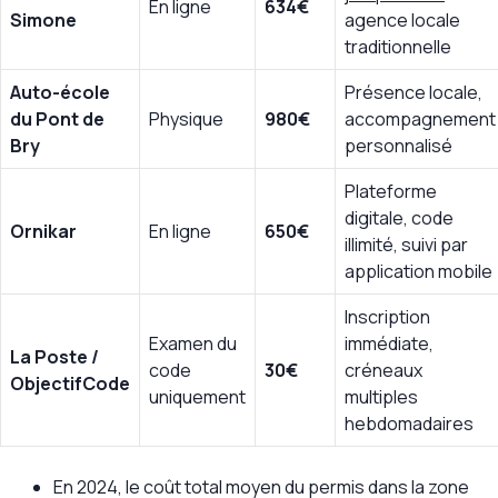
En ligne
634€
Simone
agence locale
traditionnelle
Auto-école
Présence locale,
du Pont de
Physique
980€
accompagnement
Bry
personnalisé
Plateforme
digitale, code
Ornikar
En ligne
650€
illimité, suivi par
application mobile
Inscription
Examen du
immédiate,
La Poste /
code
30€
créneaux
ObjectifCode
uniquement
multiples
hebdomadaires
En 2024, le coût total moyen du permis dans la zone