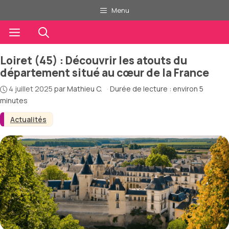
Aller
Menu
au
contenu
Menu
Loiret (45) : Découvrir les atouts du
département situé au cœur de la France
4 juillet 2025
par
Mathieu C.
·
Durée de lecture : environ 5
minutes
Actualités