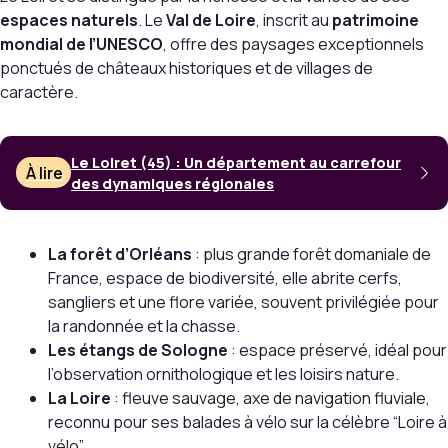
espaces naturels
. Le
Val de Loire
, inscrit au
patrimoine
mondial de l’UNESCO
, offre des paysages exceptionnels
ponctués de châteaux historiques et de villages de
caractère.
Le Loiret (45) : Un département au carrefour
À lire
des dynamiques régionales
La forêt d’Orléans
: plus grande forêt domaniale de
France, espace de biodiversité, elle abrite cerfs,
sangliers et une flore variée, souvent privilégiée pour
la randonnée et la chasse.
Les étangs de Sologne
: espace préservé, idéal pour
l’observation ornithologique et les loisirs nature.
La Loire
: fleuve sauvage, axe de navigation fluviale,
reconnu pour ses balades à vélo sur la célèbre “Loire à
vélo”.