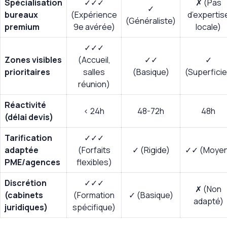
Spécialisation
✓✓✓
✗ (Pas
✓
bureaux
(Expérience
d’expertis
(Généraliste)
premium
9e avérée)
locale)
✓✓✓
Zones visibles
(Accueil,
✓✓
✓
prioritaires
salles
(Basique)
(Superficie
réunion)
Réactivité
< 24h
48-72h
48h
(délai devis)
Tarification
✓✓✓
adaptée
(Forfaits
✓ (Rigide)
✓✓ (Moye
PME/agences
flexibles)
Discrétion
✓✓✓
✗ (Non
(cabinets
(Formation
✓ (Basique)
adapté)
juridiques)
spécifique)