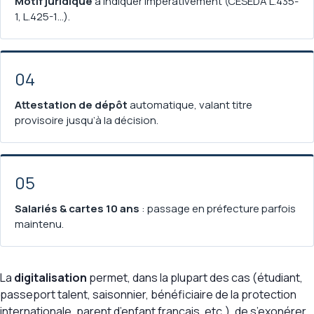
Motif juridique
à indiquer impérativement (CESEDA L.435-
1, L.425-1…).
04
Attestation de dépôt
automatique, valant titre
provisoire jusqu’à la décision.
05
Salariés & cartes 10 ans
: passage en préfecture parfois
maintenu.
La
digitalisation
permet, dans la plupart des cas (étudiant,
passeport talent, saisonnier, bénéficiaire de la protection
internationale, parent d’enfant français, etc.), de s’exonérer