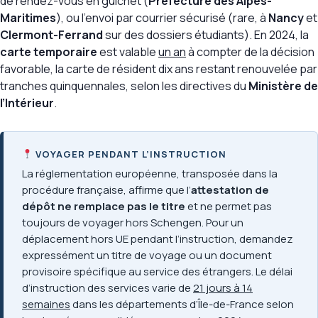
de rendez-vous en guichet (
Préfecture des Alpes-
Maritimes
), ou l’envoi par courrier sécurisé (rare, à
Nancy
et
Clermont-Ferrand
sur des dossiers étudiants). En 2024, la
carte temporaire
est valable
un an
à compter de la décision
favorable, la carte de résident dix ans restant renouvelée par
tranches quinquennales, selon les directives du
Ministère de
l’Intérieur
.
VOYAGER PENDANT L’INSTRUCTION
La réglementation européenne, transposée dans la
procédure française, affirme que l’
attestation de
dépôt ne remplace pas le titre
et ne permet pas
toujours de voyager hors Schengen. Pour un
déplacement hors UE pendant l’instruction, demandez
expressément un titre de voyage ou un document
provisoire spécifique au service des étrangers. Le délai
d’instruction des services varie de
21 jours à 14
semaines
dans les départements d’Île-de-France selon