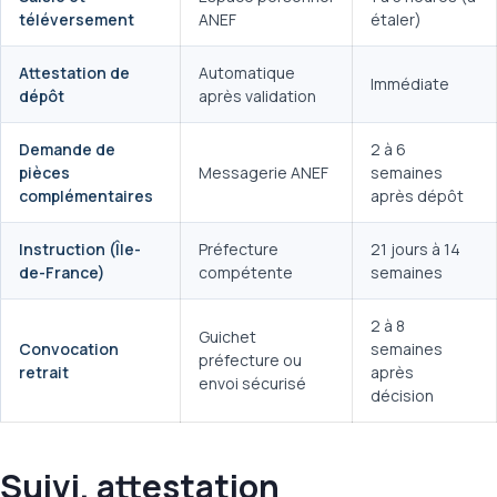
téléversement
ANEF
étaler)
Attestation de
Automatique
Immédiate
dépôt
après validation
Demande de
2 à 6
pièces
Messagerie ANEF
semaines
complémentaires
après dépôt
Instruction (Île-
Préfecture
21 jours à 14
de-France)
compétente
semaines
2 à 8
Guichet
Convocation
semaines
préfecture ou
retrait
après
envoi sécurisé
décision
Suivi, attestation