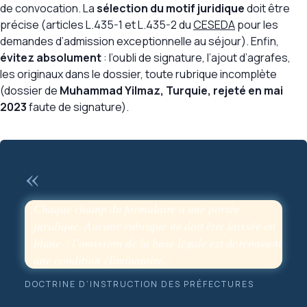
de convocation. La
sélection du motif juridique
doit être
précise (articles L.435-1 et L.435-2 du
CESEDA
pour les
demandes d’admission exceptionnelle au séjour). Enfin,
évitez absolument
: l’oubli de signature, l’ajout d’agrafes,
les originaux dans le dossier, toute rubrique incomplète
(dossier de
Muhammad Yilmaz, Turquie, rejeté en mai
2023
faute de signature).
«
Chaque champ du formulaire a une portée
juridique. Aucune rubrique ne doit être laissée en
blanc : l’omission de la base légale est dorénavant
une condition éliminatoire.
DOCTRINE D’INSTRUCTION DES PRÉFECTURES