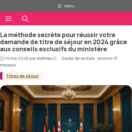
Aller
Menu
au
contenu
Menu
La méthode secrète pour réussir votre
demande de titre de séjour en 2024 grâce
aux conseils exclusifs du ministère
19 mai 2026
par
Mathieu C.
·
Durée de lecture : environ 13
minutes
Titres de séjour