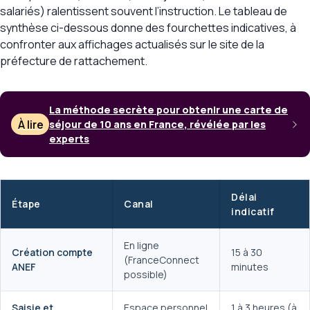
salariés) ralentissent souvent l’instruction. Le tableau de
synthèse ci-dessous donne des fourchettes indicatives, à
confronter aux affichages actualisés sur le site de la
préfecture de rattachement.
La méthode secrète pour obtenir une carte de
À lire
séjour de 10 ans en France, révélée par les
experts
Délai
Étape
Canal
indicatif
En ligne
Création compte
15 à 30
(FranceConnect
ANEF
minutes
possible)
Saisie et
Espace personnel
1 à 3 heures (à