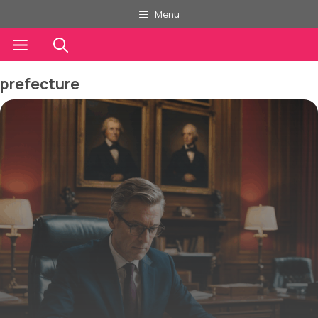
Aller
Menu
au
contenu
Menu
prefecture