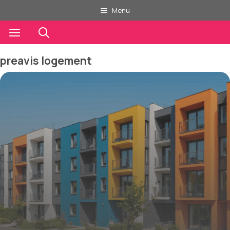
Aller
Menu
au
contenu
Menu
preavis logement