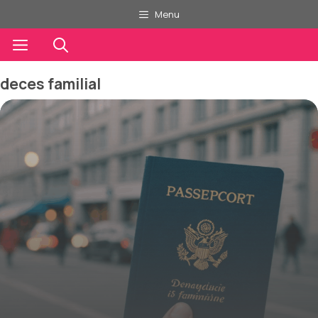
Aller
Menu
au
contenu
Menu
deces familial