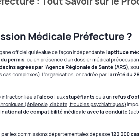
cture : Tout Savoir sur le Pro
ssion Médicale Préfecture ?
rgane officiel qui évalue de façon indépendante l’
aptitude méd
n du permis
, ou en présence d’un dossier médical préoccupan
ecins agréés par l’Agence Régionale de Santé (ARS)
, so
 cas complexes). L’organisation, encadrée par l’
arrêté du 2
nfraction liée à l’
alcool
, aux
stupéfiants
ou à un
refus d’o
hroniques (épilepsie, diabète, troubles psychiatriques)
impos
l national de compatibilité médicale avec la conduite
(act
és par les commissions départementales dépasse
120 000 ca