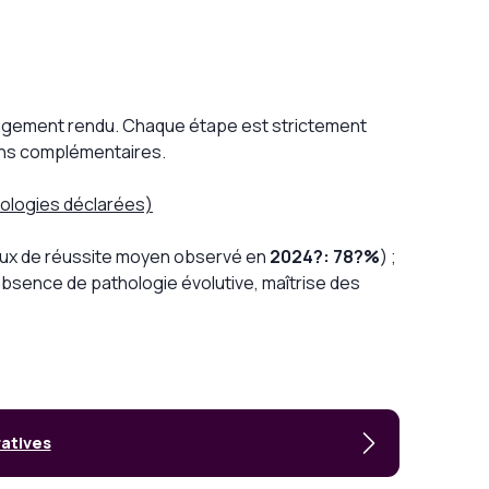
du jugement rendu. Chaque étape est strictement
ions complémentaires.
thologies déclarées)
aux de réussite moyen observé en
2024?: 78?%
) ;
’absence de pathologie évolutive, maîtrise des
ratives