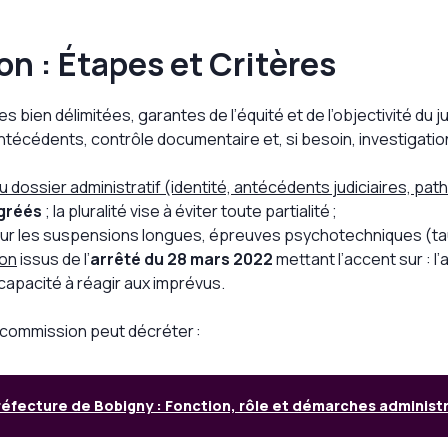
on : Étapes et Critères
es bien délimitées, garantes de l’équité et de l’objectivité 
’antécédents, contrôle documentaire et, si besoin, investigat
 dossier administratif (identité, antécédents judiciaires, pa
gréés
; la pluralité vise à éviter toute partialité ;
our les suspensions longues, épreuves psychotechniques (t
ion
issus de l’
arrêté du 28 mars 2022
mettant l’accent sur : l
 capacité à réagir aux imprévus.
 commission peut décréter :
éfecture de Bobigny : Fonction, rôle et démarches administ