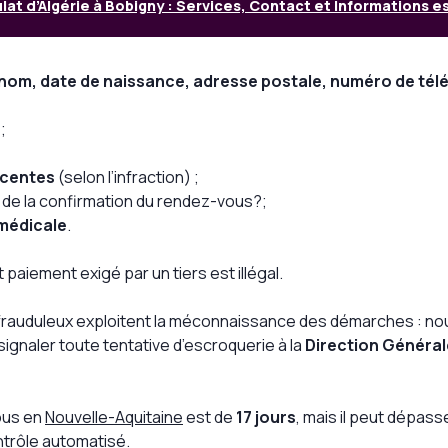
at d’Algérie à Bobigny : Services, Contact et Informations e
nom, date de naissance, adresse postale, numéro de té
;
écentes
(selon l’infraction) ;
 de la confirmation du rendez-vous?;
n médicale
.
 paiement exigé par un tiers est illégal.
es frauduleux exploitent la méconnaissance des démarches : 
 signaler toute tentative d’escroquerie à la
Direction Général
vous en
Nouvelle-Aquitaine
est de
17 jours
, mais il peut dépass
ntrôle automatisé.