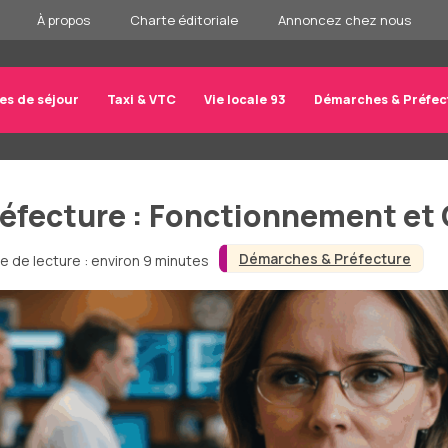
À propos
Charte éditoriale
Annoncez chez nous
res de séjour
Taxi & VTC
Vie locale 93
Démarches & Préfec
fecture : Fonctionnement et 
Démarches & Préfecture
e de lecture : environ 9 minutes