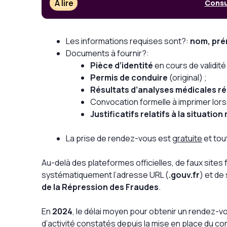
À lire
Consul
Les informations requises sont?:
nom, pré
Documents à fournir?:
Pièce d’identité
en cours de validité 
Permis de conduire
(original) ;
Résultats d’analyses médicales r
Convocation formelle à imprimer lors
Justificatifs relatifs à la situatio
La prise de rendez-vous est
gratuite
et tout
Au-delà des plateformes officielles, de faux sit
systématiquement l’adresse URL (
.gouv.fr
) et de
de la Répression des Fraudes
.
En
2024
, le délai moyen pour obtenir un rendez-
d’activité constatés depuis la mise en place du co