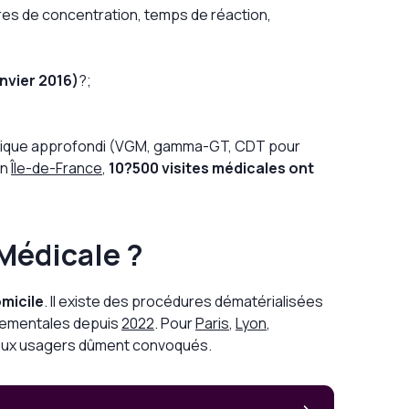
s de concentration, temps de réaction,
nvier 2016)
?;
ologique approfondi (VGM, gamma-GT, CDT pour
En
Île-de-France
,
10?500 visites médicales ont
Médicale ?
micile
. Il existe des procédures dématérialisées
tementales depuis
2022
. Pour
Paris
,
Lyon
,
vé aux usagers dûment convoqués.