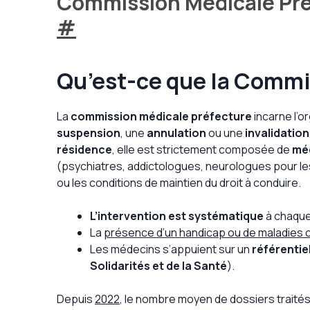
Commission Médicale Préfe
#
Qu’est-ce que la Commi
La
commission médicale préfecture
incarne l’o
suspension
, une
annulation
ou une
invalidatio
résidence
, elle est strictement composée de
méd
(psychiatres, addictologues, neurologues pour les
ou les conditions de maintien du droit à conduire.
L’intervention est systématique
à chaque i
La
présence d’un handicap ou de maladies c
Les médecins s’appuient sur un
référentie
Solidarités et de la Santé
).
Depuis
2022
, le nombre moyen de dossiers trait