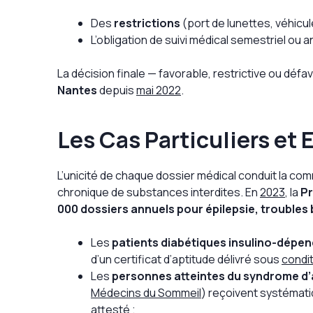
Des
restrictions
(port de lunettes, véhicul
L’obligation de suivi médical semestriel ou a
La décision finale — favorable, restrictive ou déf
Nantes
depuis
mai 2022
.
Les Cas Particuliers et
L’unicité de chaque dossier médical conduit la 
chronique de substances interdites. En
2023
, la
Pr
000 dossiers annuels pour épilepsie, troubles
Les
patients diabétiques insulino-dépe
d’un certificat d’aptitude délivré sous
condit
Les
personnes atteintes du syndrome d
Médecins du Sommeil
) reçoivent systématiq
attesté ;