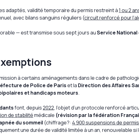
es adaptés, validité temporaire du permis restreint à
1 ou 2 an
nnuel, avec bilans sanguins réguliers (
circuit renforcé pour l’a
avorable — est transmise sous sept jours au
Service National
 Exemptions
commission à certains aménagements dans le cadre de patholo
éfecture de Police de Paris
et la
Direction des Affaires Sa
 bipolaires et handicaps moteurs
.
ndants
font, depuis
2022
, l’objet d’un protocole renforcé artic
ion de stabilité
médicale
(révision par la fédération França
’apnée du sommeil
(chiffrage?:
4 900 suspensions de permis 
uement une durée de validité limitée à un an, renouvelable si l