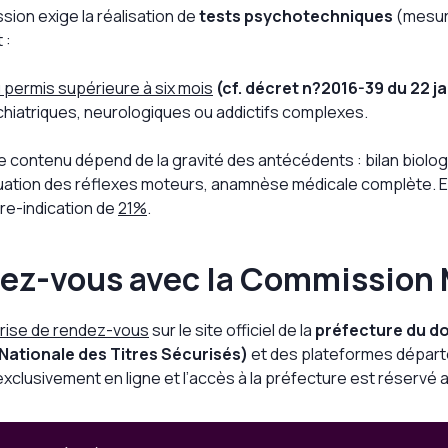
sion exige la réalisation de
tests psychotechniques
(mesure
 :
 permis supérieure à six mois
(cf. décret n?2016-39 du 22 ja
iatriques, neurologiques ou addictifs complexes.
le contenu dépend de la gravité des antécédents : bilan bi
évaluation des réflexes moteurs, anamnèse médicale complète. 
tre-indication de
21%
.
z-vous avec la Commission 
rise de rendez-vous
sur le site officiel de la
préfecture du do
ationale des Titres Sécurisés)
et des plateformes dépar
 exclusivement en ligne et l’accès à la préfecture est réser