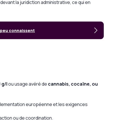
vant la juridiction administrative, ce qui en
e peu connaissent
:
 g/l
ou usage avéré de
cannabis, cocaïne, ou
glementation européenne et les exigences
éaction ou de coordination.