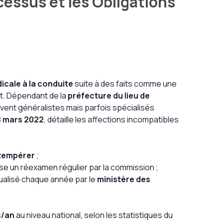
cessus et les Obligations
icale à la conduite
suite à des faits comme une
t. Dépendant de la
préfecture du lieu de
uvent généralistes mais parfois spécialisés
8 mars 2022
, détaille les affections incompatibles
btempérer
;
e un réexamen régulier par la commission ;
ualisé chaque année par le
ministère des
s/an
au niveau national, selon les statistiques du