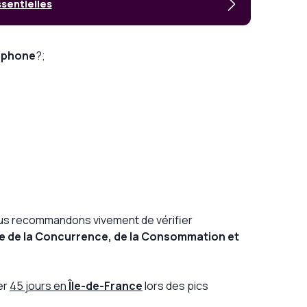
ssentielles
léphone
?;
nous recommandons vivement de vérifier
e de la Concurrence, de la Consommation et
er
45 jours en
Île-de-France
lors des pics